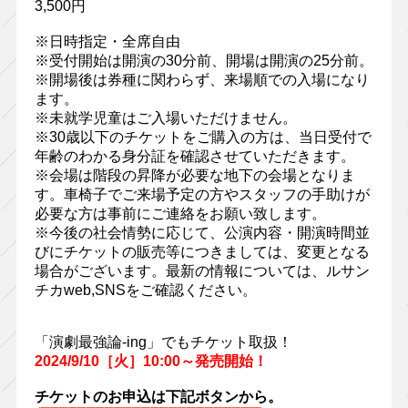
3,500円
※日時指定・全席自由
※受付開始は開演の30分前、開場は開演の25分前。
※開場後は券種に関わらず、来場順での入場になり
ます。
※未就学児童はご入場いただけません。
※30歳以下のチケットをご購入の方は、当日受付で
年齢のわかる身分証を確認させていただきます。
※会場は階段の昇降が必要な地下の会場となりま
す。車椅子でご来場予定の方やスタッフの手助けが
必要な方は事前にご連絡をお願い致します。
※今後の社会情勢に応じて、公演内容・開演時間並
びにチケットの販売等につきましては、変更となる
場合がございます。最新の情報については、ルサン
チカweb,SNSをご確認ください。
「演劇最強論-ing」でもチケット取扱！
2024/9/10［火］10:00～発売開始！
チケットのお申込は下記ボタンから。