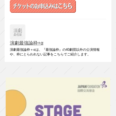
演劇最強論枠+α
演劇最強論枠＋αは、『最強論枠』の40劇団以外の公演情報
や、枠にとらわれない記事をこちらでご紹介します。