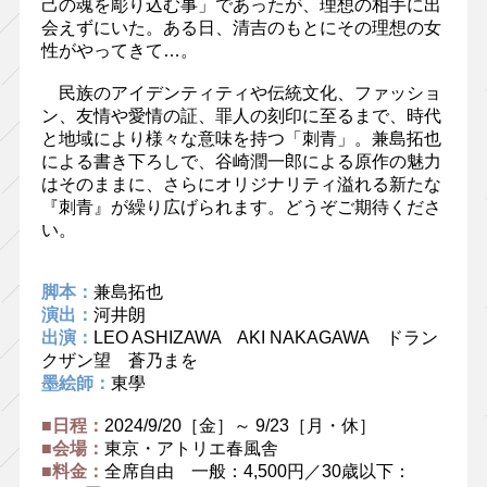
己の魂を彫り込む事」であったが、理想の相手に出
会えずにいた。ある日、清吉のもとにその理想の女
性がやってきて…。
民族のアイデンティティや伝統文化、ファッショ
ン、友情や愛情の証、罪人の刻印に至るまで、時代
と地域により様々な意味を持つ「刺青」。兼島拓也
による書き下ろしで、谷崎潤一郎による原作の魅力
はそのままに、さらにオリジナリティ溢れる新たな
『刺青』が繰り広げられます。どうぞご期待くださ
い。
脚本：
兼島拓也
演出：
河井朗
出演：
LEO ASHIZAWA AKI NAKAGAWA ドラン
クザン望 蒼乃まを
墨絵師：
東學
■日程：
2024/9/20［金］～ 9/23［月・休］
■会場：
東京・アトリエ春風舎
■料金：
全席自由 一般：4,500円／30歳以下：