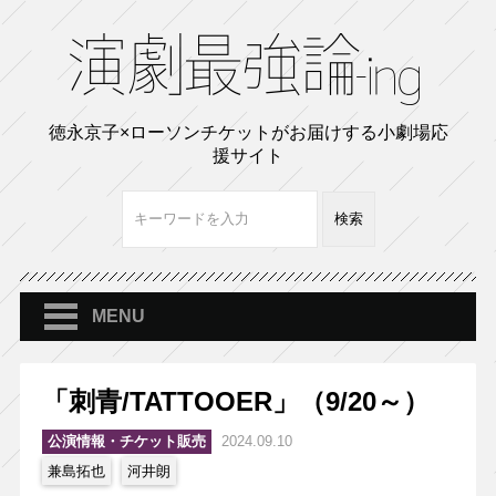
徳永京子×ローソンチケットがお届けする小劇場応
援サイト
MENU
「刺青/TATTOOER」（9/20～）
公演情報・チケット販売
2024.09.10
兼島拓也
河井朗