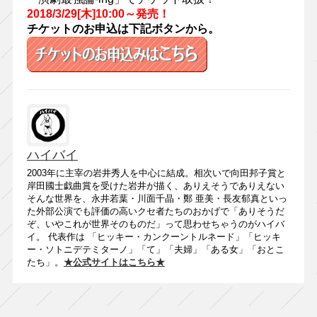
2018/3/29[木]10:00～発売！
チケットのお申込は下記ボタンから。
ハイバイ
2003年に主宰の岩井秀人を中心に結成。相次いで向田邦子賞と
岸田國士戯曲賞を受けた岩井が描く、ありえそうでありえない
そんな世界を、永井若葉・川面千晶・鄭 亜美・長友郁真といっ
た外部公演でも評価の高いクセ者たちのおかげで「ありそうだ
ぞ、いやこれが世界そのものだ」って思わせちゃうのがハイバ
イ。 代表作は 「ヒッキー・カンクーントルネード」「ヒッキ
ー・ソトニデテミターノ」「て」「夫婦」「ある女」「おとこ
たち」。
★公式サイトはこちら★