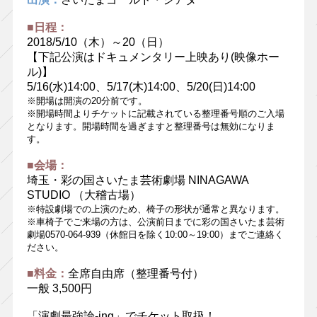
■日程：
2018/5/10（木）～20（日）
【下記公演はドキュメンタリー上映あり(映像ホー
ル)】
5/16(水)14:00、5/17(木)14:00、5/20(日)14:00
※開場は開演の20分前です。
※開場時間よりチケットに記載されている整理番号順のご入場
となります。開場時間を過ぎますと整理番号は無効になりま
す。
■会場：
埼玉・彩の国さいたま芸術劇場 NINAGAWA
STUDIO （大稽古場）
※特設劇場での上演のため、椅子の形状が通常と異なります。
※車椅子でご来場の方は、公演前日までに彩の国さいたま芸術
劇場0570-064-939（休館日を除く10:00～19:00）までご連絡く
ださい。
■料金：
全席自由席（整理番号付）
一般 3,500円
「演劇最強論-ing」でチケット取扱！