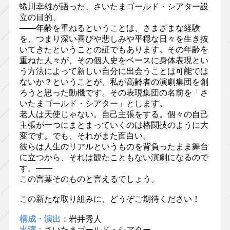
蜷川幸雄が語った、さいたまゴールド・シアター設
立の目的、
――年齢を重ねるということは、さまざまな経験
を、つまり深い喜びや悲しみや平穏な日々を生き抜
いてきたということの証でもあります。その年齢を
重ねた人々が、その個人史をベースに身体表現とい
う方法によって新しい自分に出会うことは可能では
ないか？ということが、私が高齢者の演劇集団を創
ろうと思った動機です。その表現集団の名前を「さ
いたまゴールド・シアター」とします。
老人は天使じゃない。自己主張をする。個々の自己
主張が一つにまとまっていくのは格闘技のように大
変です。でも、それがまた面白い。
彼らは人生のリアルというものを背負ったまま舞台
に立つから、それは観たこともない演劇になるので
す。――
この言葉そのものと言えるでしょう。
この新たな取り組みに、どうぞご期待ください！
構成・演出：
岩井秀人
出演：
さいたまゴールド・シアター