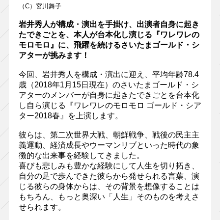
（C）宮川舞子
岩井秀人が構成・演出を手掛け、出演者自身に起き
たできごとを、本人が台本化し演じる『ワレワレの
モロモロ』に、飛躍を続けるさいたまゴールド・シ
アターが挑みます！
今回、岩井秀人を構成・演出に迎え、平均年齢78.4
歳（2018年1月15日現在）のさいたまゴールド・シ
アターのメンバーが自身に起きたできごとを台本化
し自ら演じる『ワレワレのモロモロ ゴールド・シア
ター2018春』を上演します。
彼らは、第二次世界大戦、朝鮮戦争、戦後の民主主
義運動、経済成長やウーマンリブといった時代の象
徴的な出来事を経験してきました。
喜びも悲しみも豊かな経験にして人生を切り拓き、
自分の足で歩んできた彼らから発せられる言葉、演
じる彼らの身体からは、その背景を想像することは
もちろん、もっと奥深い「人生」そのものを考えさ
せられます。