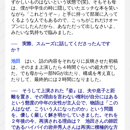
ずかしいものはないという状態で(笑)。そもそも母
は、僕が中学生の時に隠していたエッチな本を笑い
ながら「これどうぞ～」と手に持って部屋に入って
くるような人でもあるので、こっちがこれだけオー
プンにしたんだから、あなただって出しなさいよ、
みたいな気持ちで臨みました。
── 実際、スムーズに話してくださったんです
か？
池田
はい。話の内容をそれなりに反映させた初稿
は、そのまま上演したら４時間ぐらいの超大作でし
た。でも母から一部NGが出たり、構成を考え直し
たりして、最終的には２時間になりました。
── そうして上演された『姿』は、夫や息子と距
離を置き、その理由を言わない権利が自分にはある
という態度の中年の女性が主人公で、物語は「この
人はなぜ、こういう人になったのか」という問題
を、優しく厳しく解き明かしていきました。それを
２年後の今、再演される理由は？ 池田さんの師匠
であるハイバイの岩井秀人さんは再演に積極的な方