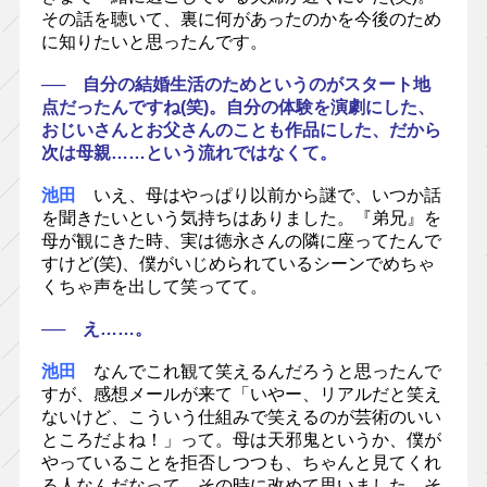
その話を聴いて、裏に何があったのかを今後のため
に知りたいと思ったんです。
── 自分の結婚生活のためというのがスタート地
点だったんですね(笑)。自分の体験を演劇にした、
おじいさんとお父さんのことも作品にした、だから
次は母親……という流れではなくて。
池田
いえ、母はやっぱり以前から謎で、いつか話
を聞きたいという気持ちはありました。『弟兄』を
母が観にきた時、実は徳永さんの隣に座ってたんで
すけど(笑)、僕がいじめられているシーンでめちゃ
くちゃ声を出して笑ってて。
── え……。
池田
なんでこれ観て笑えるんだろうと思ったんで
すが、感想メールが来て「いやー、リアルだと笑え
ないけど、こういう仕組みで笑えるのが芸術のいい
ところだよね！」って。母は天邪鬼というか、僕が
やっていることを拒否しつつも、ちゃんと見てくれ
る人なんだなって、その時に改めて思いました。そ