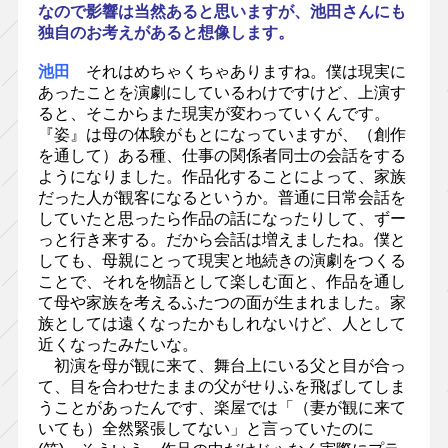
なので影響は当然あると思いますが、池田さんにも
独自のお考えがあると想像します。
池田
それはめちゃくちゃありますね。僕は現実に
あったことを演劇にしているわけですけど、上演す
ると、そこからまた現実が変わっていくんです。
『姿』は母の体験がもとになっていますが、（創作
を通して）ある種、仕事の関係者同士の会話をする
ようになりました。作品化することによって、家族
だった人が観客になるというか。普通に日常会話を
していたと思ったら作品の話になったりして、ずー
っと行き来する。だから会話は増えましたね。僕と
しても、母親にとって現実と地続きの演劇をつくる
ことで、それを物語として楽しむ面と、作品を通し
て母や家族を考えるふたつの面が生まれました。家
族としては遠くなったかもしれないけど、人として
近くなったみたいな。
初演を母が観に来て、舞台上にいる父と目が合っ
て、目を合わせたままの父がせりふを飛ばしてしま
うことがあったんです、楽屋では「（妻が観に来て
いても）全然緊張してない」と言っていたのに