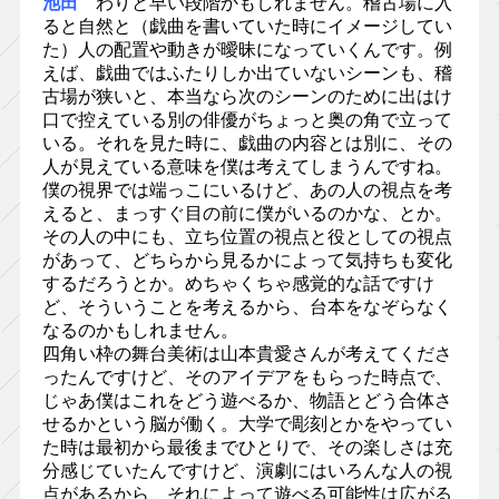
池田
わりと早い段階かもしれません。稽古場に入
ると自然と（戯曲を書いていた時にイメージしてい
た）人の配置や動きが曖昧になっていくんです。例
えば、戯曲ではふたりしか出ていないシーンも、稽
古場が狭いと、本当なら次のシーンのために出はけ
口で控えている別の俳優がちょっと奥の角で立って
いる。それを見た時に、戯曲の内容とは別に、その
人が見えている意味を僕は考えてしまうんですね。
僕の視界では端っこにいるけど、あの人の視点を考
えると、まっすぐ目の前に僕がいるのかな、とか。
その人の中にも、立ち位置の視点と役としての視点
があって、どちらから見るかによって気持ちも変化
するだろうとか。めちゃくちゃ感覚的な話ですけ
ど、そういうことを考えるから、台本をなぞらなく
なるのかもしれません。
四角い枠の舞台美術は山本貴愛さんが考えてくださ
ったんですけど、そのアイデアをもらった時点で、
じゃあ僕はこれをどう遊べるか、物語とどう合体さ
せるかという脳が働く。大学で彫刻とかをやってい
た時は最初から最後までひとりで、その楽しさは充
分感じていたんですけど、演劇にはいろんな人の視
点があるから、それによって遊べる可能性は広がる