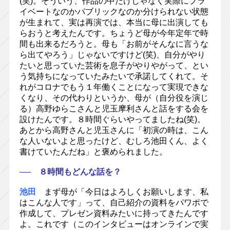
(笑)。そういう、作品の中だけじゃなく実際にプラ
イベートなのかパブリックなのか分けられない状態
が生まれて、実は再演では、本当に母に出演しても
らおうと考えたんです。ちょうど母が今年定年で時
間も出来るだろうと。母も「お前がそんなに言うな
ら出てやろう」じゃないですけど(笑)、自分がやり
たいと思っていた芸術を息子がやりやがって、とい
う気持ちになっていたみたいで承諾してくれて。そ
れがコロナでもう１年働くことになって実現できな
くなり、その代わりというか、母が（自分役を演じ
る）高野ゆらこさんと児玉摩利さんと話をする会を
設けたんです。８時間ぐらいやってましたね(笑)。
あとから高野さんと児玉さんに「初演の時は、こん
な人いないよと思ったけど、むしろ池田くん、よく
書けていたんだね」と褒められました。
── ８時間もどんな話を？
池田
まず母が「今日はよろしくお願いします、私
はこんな人です」って、自己紹介の資料をパワポで
作成して、プレゼン資料みたいに持ってきたんです
よ。これです（このインタビューはオンラインで実