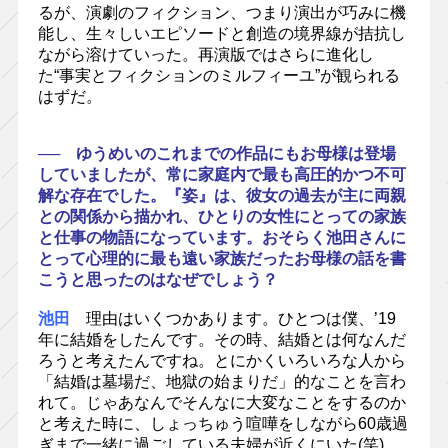
るが、演劇のフィクション、つまり演出が巧みに機
能し、生々しいエピソードと創造の境界線が拮抗し
ながら溶けていった。再演版ではさらに進化し
た“事実とフィクションのミルフィーユ”が観られる
はずだ。
── ゆうめいのこれまでの作品にもお母様は登場
していましたが、常に家庭内で最も高圧的かつ不可
解な存在でした。『姿』は、彼女の過去が主に両親
との関係から描かれ、ひとりの女性にとっての家族
と仕事の物語になっています。おそらく池田さんに
とって心理的に最も遠い家族だったお母様の話を書
こうと思ったのはなぜでしょう？
池田
理由はいくつかあります。ひとつは僕、’19
年に結婚をしたんです。その時、結婚とは何なんだ
ろうと考えたんですね。とにかくいろいろな人から
「結婚は墓場だ、地獄の始まりだ」的なことを言わ
れて。じゃあなんでそんなに大変なことをするのか
と考えた時に、しょっちゅう喧嘩をしながら60歳過
ぎまで一緒に過ごしている夫婦が近くにいた(笑)。