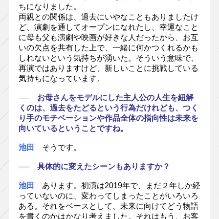
ちになりました。
両親との関係は、過去にいやなこともありましたけ
ど、演劇を通してオープンになれたし、幸運なこと
に母も父も演劇や映画が好きな人だったから、お互
いの欠点を共有した上で、一緒に何かつくれるかも
しれないという気持ちが湧いた。そういう意味で、
再演ではありますけど、新しいことに挑戦している
気持ちになっています。
── お母さんをモデルにした主人公の人生を紐解
くのは、過去をたどるという行為だけれども、つく
り手のモチベーションや作品全体の指向性は未来を
向いているということですね。
池田
そうです。
── 具体的に変えたシーンもありますか？
池田
あります。初演は2019年で、まだ２年しか経
っていないのに、変わってしまったことがいろいろ
ある。それをベースとして、未来に向けてどう物語
を書くのかはかなり考えました。それはもう、お客