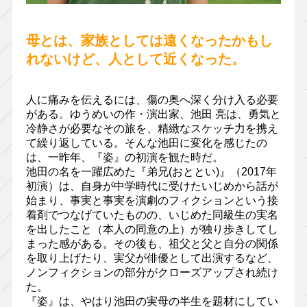
母とは、家族としては遠くなったかもし
れないけど、人として近くなった。
人に痛みを伝えるには、傷の奥へ深く分け入る必要
がある。ゆうめいの作・演出家、池田 亮は、勇気と
冷静さが必要なその旅を、精緻なスケッチ力を携え
て繰り返している。そんな池田に変化を感じたの
は、一昨年、『姿』の初演を観た時だ。
池田の名を一躍広めた『弟兄(おととい)』（2017年
初演）は、自身が中学時代に受けたいじめから話が
始まり、事実と事実を演劇のフィクションという接
着剤でつなげていたものの、いじめた同級生の実名
を出したこと（本人の同意の上）が独り歩きしてし
まった感がある。その後も、祖父と父と自分の関係
を取り上げたり、実父が俳優として出演するなど、
ノンフィクションの部分がクローズアップされ続け
た。
『姿』は、やはり池田の実母の半生を題材にしてい