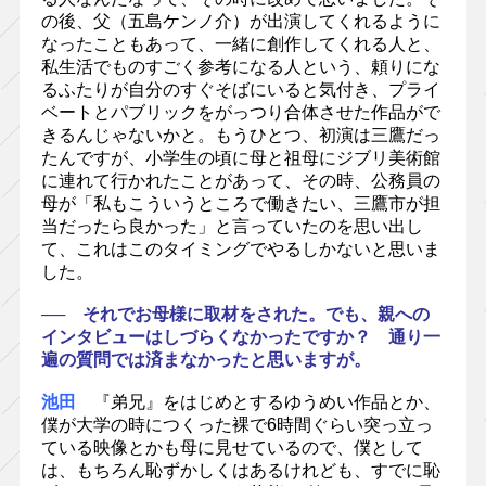
の後、父（五島ケンノ介）が出演してくれるように
なったこともあって、一緒に創作してくれる人と、
私生活でものすごく参考になる人という、頼りにな
るふたりが自分のすぐそばにいると気付き、プライ
ベートとパブリックをがっつり合体させた作品がで
きるんじゃないかと。もうひとつ、初演は三鷹だっ
たんですが、小学生の頃に母と祖母にジブリ美術館
に連れて行かれたことがあって、その時、公務員の
母が「私もこういうところで働きたい、三鷹市が担
当だったら良かった」と言っていたのを思い出し
て、これはこのタイミングでやるしかないと思いま
した。
── それでお母様に取材をされた。でも、親への
インタビューはしづらくなかったですか？ 通り一
遍の質問では済まなかったと思いますが。
池田
『弟兄』をはじめとするゆうめい作品とか、
僕が大学の時につくった裸で6時間ぐらい突っ立っ
ている映像とかも母に見せているので、僕として
は、もちろん恥ずかしくはあるけれども、すでに恥