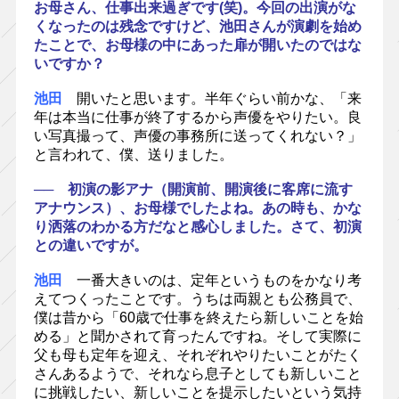
お母さん、仕事出来過ぎです(笑)。今回の出演がな
くなったのは残念ですけど、池田さんが演劇を始め
たことで、お母様の中にあった扉が開いたのではな
いですか？
池田
開いたと思います。半年ぐらい前かな、「来
年は本当に仕事が終了するから声優をやりたい。良
い写真撮って、声優の事務所に送ってくれない？」
と言われて、僕、送りました。
── 初演の影アナ（開演前、開演後に客席に流す
アナウンス）、お母様でしたよね。あの時も、かな
り洒落のわかる方だなと感心しました。さて、初演
との違いですが。
池田
一番大きいのは、定年というものをかなり考
えてつくったことです。うちは両親とも公務員で、
僕は昔から「60歳で仕事を終えたら新しいことを始
める」と聞かされて育ったんですね。そして実際に
父も母も定年を迎え、それぞれやりたいことがたく
さんあるようで、それなら息子としても新しいこと
に挑戦したい、新しいことを提示したいという気持