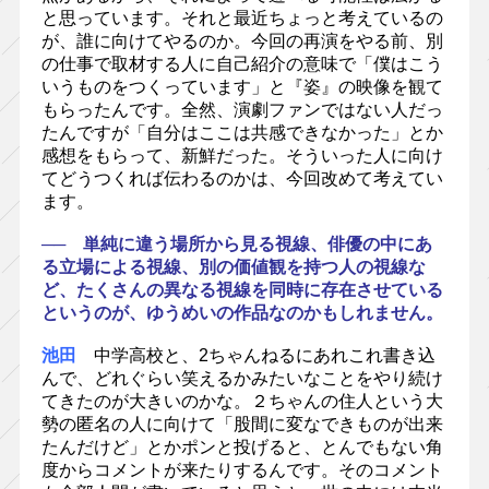
と思っています。それと最近ちょっと考えているの
が、誰に向けてやるのか。今回の再演をやる前、別
の仕事で取材する人に自己紹介の意味で「僕はこう
いうものをつくっています」と『姿』の映像を観て
もらったんです。全然、演劇ファンではない人だっ
たんですが「自分はここは共感できなかった」とか
感想をもらって、新鮮だった。そういった人に向け
てどうつくれば伝わるのかは、今回改めて考えてい
ます。
── 単純に違う場所から見る視線、俳優の中にあ
る立場による視線、別の価値観を持つ人の視線な
ど、たくさんの異なる視線を同時に存在させている
というのが、ゆうめいの作品なのかもしれません。
池田
中学高校と、2ちゃんねるにあれこれ書き込
んで、どれぐらい笑えるかみたいなことをやり続け
てきたのが大きいのかな。２ちゃんの住人という大
勢の匿名の人に向けて「股間に変なできものが出来
たんだけど」とかポンと投げると、とんでもない角
度からコメントが来たりするんです。そのコメント