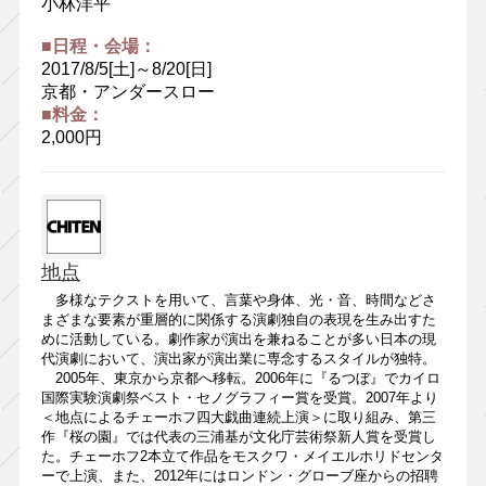
小林洋平
■日程・会場：
2017/8/5[土]～8/20[日]
京都・アンダースロー
■料金：
2,000円
地点
多様なテクストを用いて、言葉や身体、光・音、時間などさ
まざまな要素が重層的に関係する演劇独自の表現を生み出すた
めに活動している。劇作家が演出を兼ねることが多い日本の現
代演劇において、演出家が演出業に専念するスタイルが独特。
2005年、東京から京都へ移転。2006年に『るつぼ』でカイロ
国際実験演劇祭ベスト・セノグラフィー賞を受賞。2007年より
＜地点によるチェーホフ四大戯曲連続上演＞に取り組み、第三
作『桜の園』では代表の三浦基が文化庁芸術祭新人賞を受賞し
た。チェーホフ2本立て作品をモスクワ・メイエルホリドセンタ
ーで上演、また、2012年にはロンドン・グローブ座からの招聘