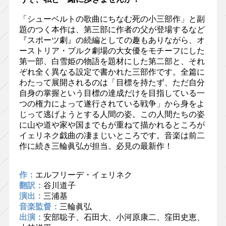
「シューベルトの歌曲にちなむ死の小三部作」と副
題のつく本作は、第三部に作者の父が登場するなど
『スポーツ劇』の続編としての趣もありながら、オ
ーストリア・ブルク劇場の大女優をモチーフにした
第一部、白雪姫の物語を題材にした第二部と、それ
ぞれ全く異なる設定で書かれた三部作です。全篇に
わたって展開されるのは「目標を持たず、ただ自分
自身の掌握という目標の達成だけを目指している一
つの権力によって遂行されている戦争」から身をよ
じって逃げようとする人間の姿。この人間たちの姿
に山や道や家や国までもが重ねて描かれるところが
イェリネク戯曲の凄まじいところです。音楽は前二
作に続き三輪眞弘が担当。必見の最新作！
作：
エルフリーデ・イェリネク
翻訳：
谷川道子
演出：
三浦基
音楽監督：
三輪眞弘
出演：
安部聡子、石田大、小河原康二、窪田史恵、