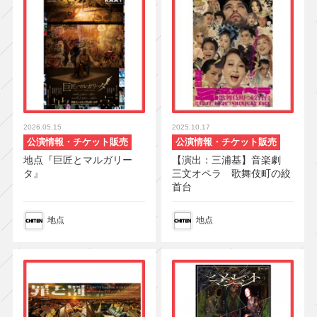
2026.05.15
2025.10.17
公演情報・チケット販売
公演情報・チケット販売
地点『巨匠とマルガリー
【演出：三浦基】音楽劇
タ』
三文オペラ 歌舞伎町の絞
首台
地点
地点