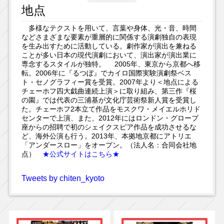
地点
多様なテクストを用いて、言葉や身体、光・音、時間
などさまざまな要素が重層的に関係する演劇独自の表現
を生み出すために活動している。劇作家が演出を兼ねる
ことが多い日本の現代演劇において、演出家が演出業に
専念するスタイルが独特。 2005年、東京から京都へ移
転。2006年に『るつぼ』でカイロ国際実験演劇祭ベス
ト・セノグラフィー賞を受賞。2007年より＜地点による
チェーホフ四大戯曲連続上演＞に取り組み、第三作『桜
の園』では代表の三浦基が文化庁芸術祭新人賞を受賞し
た。チェーホフ2本立て作品をモスクワ・メイエルホリド
センターで上演、また、2012年にはロンドン・グローブ
座からの招聘で初のシェイクスピア作品を成功させるな
ど、海外公演も行う。2013年、本拠地京都にアトリエ
「アンダースロー」をオープン。（法人名：合同会社地
点）
★公式サイトはこちら★
Tweets by chiten_kyoto