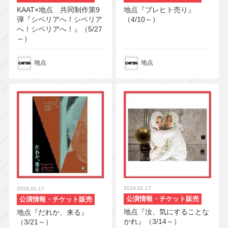
KAAT×地点 共同制作第9
地点『ブレヒト売り』
弾『シベリアへ！シベリア
（4/10～）
へ！シベリアへ！』（5/27
～）
地点
地点
2019.01.17
2019.01.17
公演情報・チケット販売
公演情報・チケット販売
地点『汝、気にすることな
地点『だれか、来る』
かれ』（3/14～）
（3/21～）