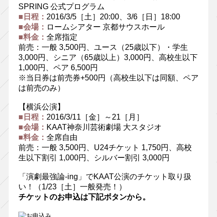
SPRING 公式プログラム
■日程：
2016/3/5［土］20:00、3/6［日］18:00
■会場：
ロームシアター 京都サウスホール
■料金：
全席指定
前売：一般 3,500円、ユース（25歳以下）・学生
3,000円、シニア（65歳以上）3,000円、高校生以下
1,000円、ペア 6,500円
※当日券は前売券+500円（高校生以下は同額、ペア
は前売のみ）
【横浜公演】
■日程：
2016/3/11［金］～21［月］
■会場：
KAAT神奈川芸術劇場 大スタジオ
■料金：
全席自由
前売：一般 3,500円、U24チケット 1,750円、高校
生以下割引 1,000円、シルバー割引 3,000円
「演劇最強論-ing」でKAAT公演のチケット取り扱
い！（1/23［土］一般発売！）
チケットのお申込は下記ボタンから。