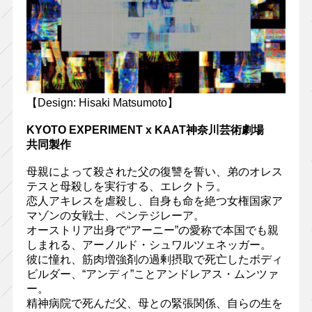
【Design: Hisaki Matsumoto】
KYOTO EXPERIMENT x KAAT神奈川芸術劇場
共同製作
母親によって殺された父の復讐を誓い、弟のオレス
テスと母殺しを実行する、エレクトラ。
恋人アキレスを虐殺し、自身も命を絶つ女権国家ア
マゾンの女戦士、ペンテジレーア。
オーストリア出身で“アーニー”の愛称で本国でも親
しまれる、アーノルド・シュワルツェネッガー。
彼に憧れ、筋肉増強剤の過剰摂取で死亡したボディ
ビルダー、“アンディ”ことアンドレアス・ムンツァ
ー。
精神病院で死んだ父、母との緊張関係、自らの生を