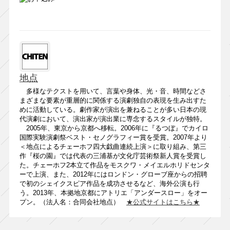
地点
多様なテクストを用いて、言葉や身体、光・音、時間などさ
まざまな要素が重層的に関係する演劇独自の表現を生み出すた
めに活動している。劇作家が演出を兼ねることが多い日本の現
代演劇において、演出家が演出業に専念するスタイルが独特。
2005年、東京から京都へ移転。2006年に『るつぼ』でカイロ
国際実験演劇祭ベスト・セノグラフィー賞を受賞。2007年より
＜地点によるチェーホフ四大戯曲連続上演＞に取り組み、第三
作『桜の園』では代表の三浦基が文化庁芸術祭新人賞を受賞し
た。チェーホフ2本立て作品をモスクワ・メイエルホリドセンタ
ーで上演、また、2012年にはロンドン・グローブ座からの招聘
で初のシェイクスピア作品を成功させるなど、海外公演も行
う。2013年、本拠地京都にアトリエ「アンダースロー」をオー
プン。（法人名：合同会社地点）
★公式サイトはこちら★