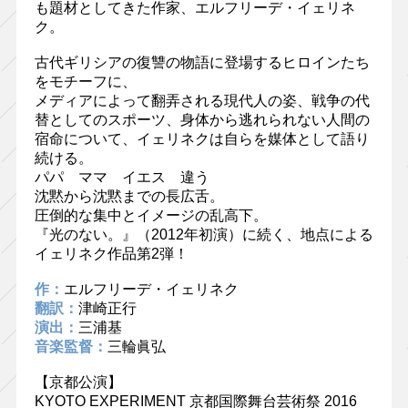
も題材としてきた作家、エルフリーデ・イェリネ
ク。
古代ギリシアの復讐の物語に登場するヒロインたち
をモチーフに、
メディアによって翻弄される現代人の姿、戦争の代
替としてのスポーツ、身体から逃れられない人間の
宿命について、イェリネクは自らを媒体として語り
続ける。
パパ ママ イエス 違う
沈黙から沈黙までの長広舌。
圧倒的な集中とイメージの乱高下。
『光のない。』（2012年初演）に続く、地点による
イェリネク作品第2弾！
作：
エルフリーデ・イェリネク
翻訳：
津崎正行
演出：
三浦基
音楽監督：
三輪眞弘
【京都公演】
KYOTO EXPERIMENT 京都国際舞台芸術祭 2016