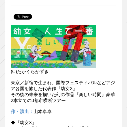
(C)たかくらかずき
東京／新宿で生まれ、国際フェスティバルなどアジ
ア各国を旅した代表作『幼女X』
その後の未来を描いた幻の作品『楽しい時間』豪華
2本立ての3都市横断ツアー！
作・演出：
山本卓卓
◆『幼女X』