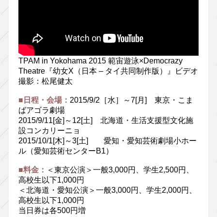
TPAM in Yokohama 2015 範宙遊泳×Democrazy
Theatre『幼女X（日本 – タイ共同制作版）』ビデオ
撮影：松尾健太
■日程・会場：
2015/9/2［水］～7[月] 東京・こま
ばアゴラ劇場
2015/9/11[金]～12[土] 北海道・生活支援型文化施
設コンカリーニョ
2015/10/1[木]～3[土] 愛知・愛知芸術劇場小ホー
ル（愛知芸術センターB1）
■料金：
＜東京公演＞一般3,000円、学生2,500円、
高校生以下1,000円
＜北海道・愛知公演＞一般3,000円、学生2,000円、
高校生以下1,000円
当日券は各500円増