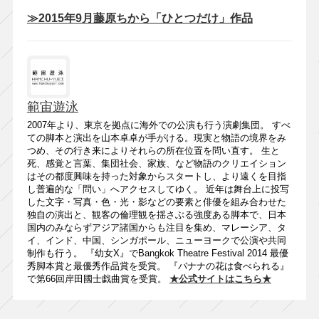
≫2015年9月藤原ちから「ひとつだけ」作品
範宙遊泳
2007年より、東京を拠点に海外での公演も行う演劇集団。 すべ
ての脚本と演出を山本卓卓が手がける。現実と物語の境界をみ
つめ、その行き来によりそれらの所在位置を問い直す。 生と
死、感覚と言葉、集団社会、家族、など物語のクリエイション
はその都度興味を持った対象からスタートし、より遠くを目指
し普遍的な「問い」へアクセスしてゆく。 近年は舞台上に投写
した文字・写真・色・光・影などの要素と俳優を組み合わせた
独自の演出と、観客の倫理観を揺さぶる強度ある脚本で、日本
国内のみならずアジア諸国からも注目を集め、マレーシア、タ
イ、インド、中国、シンガポール、ニューヨークで公演や共同
制作も行う。 『幼女X』でBangkok Theatre Festival 2014 最優
秀脚本賞と最優秀作品賞を受賞。 『バナナの花は食べられる』
で第66回岸田國士戯曲賞を受賞。
★公式サイトはこちら★