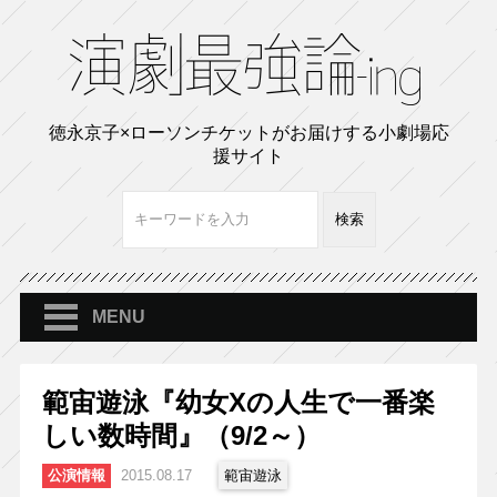
徳永京子×ローソンチケットがお届けする小劇場応
援サイト
MENU
範宙遊泳『幼女Xの人生で一番楽
しい数時間』（9/2～）
公演情報
2015.08.17
範宙遊泳