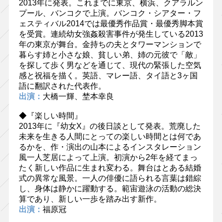
2013年に発表。これまでに東京、横浜、クアラルン
プール、バンコクで上演。バンコク・シアター・フ
ェスティバル2014では最優秀作品賞・最優秀脚本賞
を受賞。連続幼女強姦殺害事件が発生している2013
年の東京が舞台。金持ちの夫とタワーマンションで
暮らす姉と小さな娘、貧しい弟、姉の元彼で「敵」
を探して歩く男などを通じて、現代の緊張した空気
感と祝福を描く。英語、マレー語、タイ語と3ヶ国
語に翻訳された代表作。
出演：
大橋一輝、埜本幸良
◆『楽しい時間』
2013年に『幼女X』の後日談として発表。荒廃した
未来を生きる人間にとっての楽しい時間とは何であ
るかを、作・演出の山本によるインスタレーション
風一人芝居によって上演。初演から2年を経てまっ
たく新しい作品に生まれ変わる。舞台はとある結婚
式の異常な風景。一人の俳優に語られる言葉は錯綜
し、身体は静かに躍動する。範宙遊泳の活動の総決
算であり、新しい一歩を踏み出す新作。
出演：
福原冠