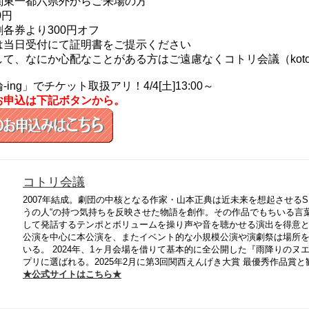
関東一都六県外からご来場の方
0円
各券より300円オフ
は当日受付にて証明書をご提示ください
て、なにか心配なことがある方はご遠慮なくコトリ会議（kotorika
ing」でチケット取扱アリ！4/4[土]13:00～
お申込は下記ボタンから。
コトリ会議
2007年結成。劇団の中核となる作家・山本正典は近未来を想起させる
うの人“の持つ気持ちを反映させた物語を創作。その作品でもちいる言
して発話するテンポとボリュームを操り声や音を聴かせる演出を得意と
公演を中心に本公演を、またイベント的な小規模公演や演劇祭は場所
いる。 2024年、1ヶ月会場を借りて基本的に全公開した『雨降りのヌエ
プリに選ばれる。2025年2月に第3回関西えんげき大賞 最優秀作品
★公式サイトはこちら★