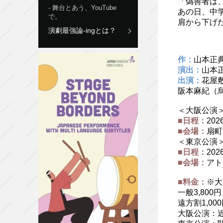
「偽善者は
舞台とあう、YouTube
あの日、中
で。
肩から下げ
演劇最強論-ingとは？
作：
山本正
演出：
山本
出演：
花屋
阪本麻紀（
＜大阪公演
■日程：
202
■会場：
扇町
＜東京公演
■日程：
202
■会場：
アト
■料金：
※大
一般3,800
遠方割1,00
大阪公演：