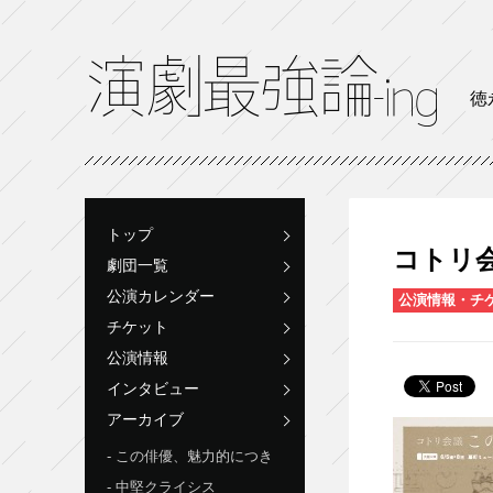
徳
トップ
コトリ
劇団一覧
公演カレンダー
公演情報・チ
チケット
公演情報
インタビュー
アーカイブ
この俳優、魅力的につき
中堅クライシス