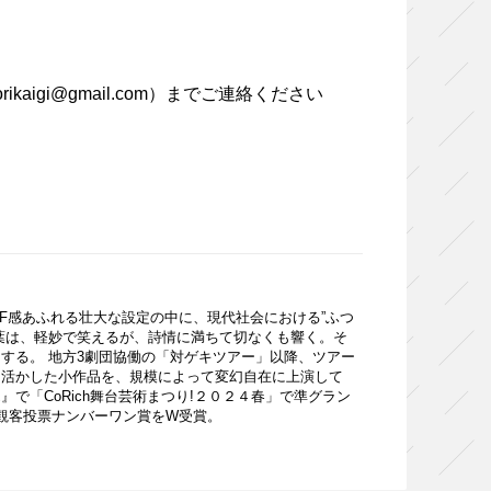
igi@gmail.com）までご連絡ください
SF感あふれる壮大な設定の中に、現代社会における”ふつ
葉は、軽妙で笑えるが、詩情に満ちて切なくも響く。そ
する。 地方3劇団協働の「対ゲキツアー」以降、ツアー
を活かした小作品を、規模によって変幻自在に上演して
』で「CoRich舞台芸術まつり!２０２４春」で準グラン
賞と観客投票ナンバーワン賞をW受賞。