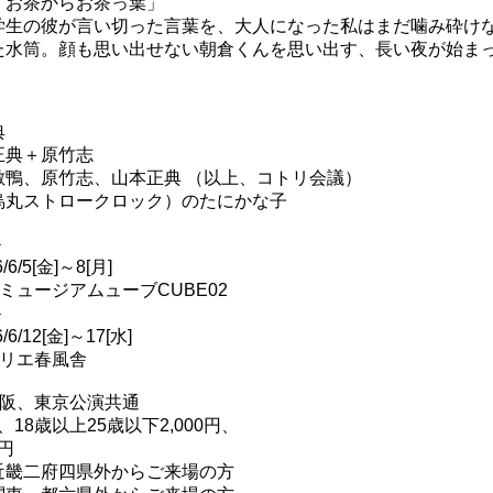
、お茶からお茶っ葉」
学生の彼が言い切った言葉を、大人になった私はまだ噛み砕け
た水筒。顔も思い出せない朝倉くんを思い出す、長い夜が始ま
典
正典＋原竹志
敷鴨、原竹志、山本正典 （以上、コトリ会議）
烏丸ストロークロック）のたにかな子
＞
6/6/5[金]～8[月]
ミュージアムューブCUBE02
＞
6/6/12[金]～17[水]
リエ春風舎
阪、東京公演共通
円、18歳以上25歳以下2,000円、
0円
近畿二府四県外からご来場の方