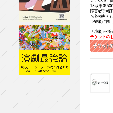
東京公演：
18歳未満50
障害者手帳割
※各種割引
※観劇に際し
「演劇最強論-
チケットの