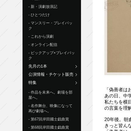
新・演劇放浪記
ひとつだけ
マンスリー・プレイバッ
ク
これから演劇
オンライン配信
ピックアップ×プレイバッ
ク
先月の1本
公演情報・チケット販売
特集
「偽善者は
作品を未来へ。劇場を部
あの日、中
屋へ。
私たちを横
名作舞台、映像になって
の言葉を理
再び劇場へ。
第67回岸田國士戯曲賞
20年後。
きっと皆ん
第68回岸田國士戯曲賞