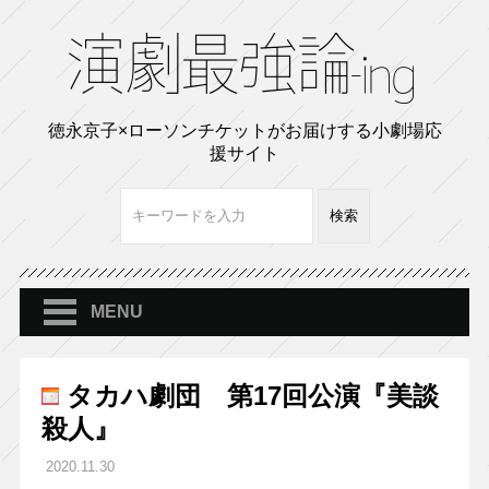
徳永京子×ローソンチケットがお届けする小劇場応
援サイト
MENU
タカハ劇団 第17回公演『美談
殺人』
2020.11.30