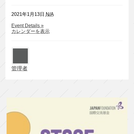
2021年1月13日
N/A
about
Event Details
»
タ
カレンダーを表示
カ
ハ
劇
団
第
管理者
17
回
公
演
『美
談
殺
人』