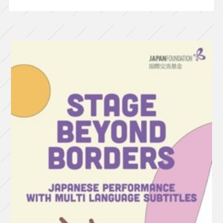
ラ
プ
ロ
ジ
ェ
ク
ト
『東
京
ノ
ー
ト』