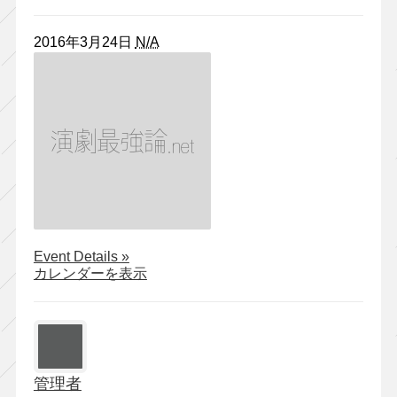
2016年3月24日
N/A
about
Event Details
»
ミ
カレンダーを表示
ク
ニ
ヤ
ナ
イ
管理者
ハ