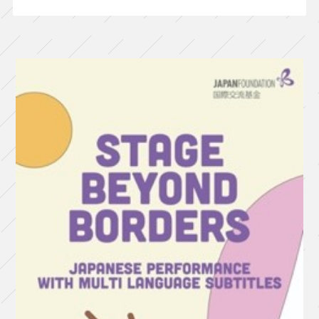
ア
レ
ル
ギ
ー』
（東
京）