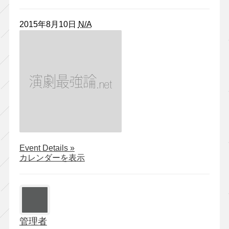
2015年8月10日
N/A
about
Event Details
»
劇
カレンダーを表示
団
野
の
上
『東
管理者
京