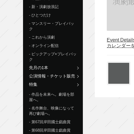
新・演劇放浪記
ひとつだけ
マンスリー・プレイバッ
ク
これから演劇
Event Detai
カレンダー
オンライン配信
ピックアップ×プレイバッ
ク
先月の1本
公演情報・チケット販売
特集
作品を未来へ。劇場を部
屋へ。
名作舞台、映像になって
再び劇場へ。
第67回岸田國士戯曲賞
第68回岸田國士戯曲賞