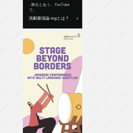
舞台とあう、YouTube
で。
演劇最強論-ingとは？