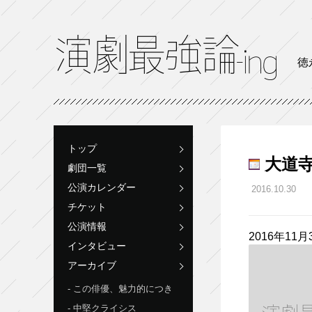
徳
トップ
大道寺梨
劇団一覧
公演カレンダー
2016.10.30
チケット
公演情報
2016年11月
インタビュー
アーカイブ
この俳優、魅力的につき
中堅クライシス