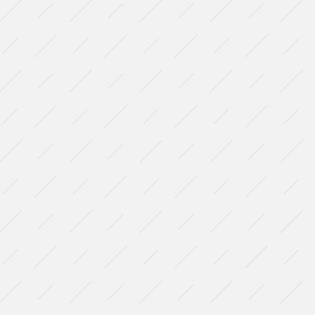
“This
is
a
Great
Great
Autumn”』