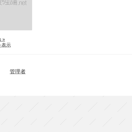
about
ls
»
大
を表示
道
寺
梨
乃
管理者
『こ
れ
は
す
ご
い
す
ご
い
秋