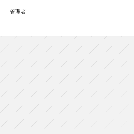
し
ら
管理者
葉
桜』
（東
京
公
演）