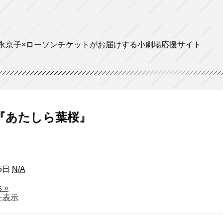
永京子×ローソンチケットがお届けする小劇場応援サイト
u 『あたしら葉桜』
5日
N/A
about
ls
»
iaku
を表示
『あ
た