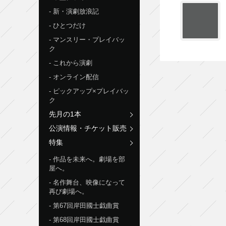
新・演劇放浪記
ひとつだけ
マンスリー・プレイバッ
ク
これから演劇
オンライン配信
ピックアップ×プレイバッ
ク
先月の1本
公演情報・チケット販売
特集
作品を未来へ。劇場を部
屋へ。
名作舞台、映像になって
再び劇場へ。
第67回岸田國士戯曲賞
第68回岸田國士戯曲賞