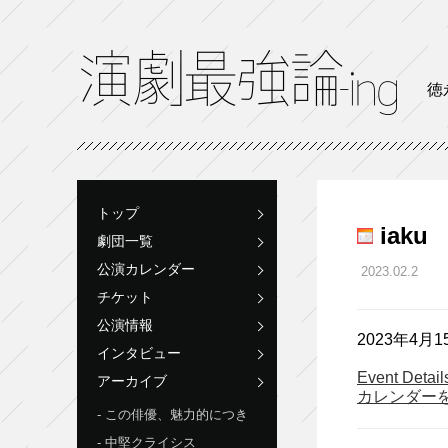
徳
トップ
iak
劇団一覧
公演カレンダー
2023.02.2
チケット
公演情報
2023年4月1
インタビュー
Event Detai
アーカイブ
カレンダー
この俳優、魅力的につき
中堅クライシス