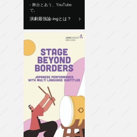
舞台とあう、YouTube
で。
演劇最強論-ingとは？