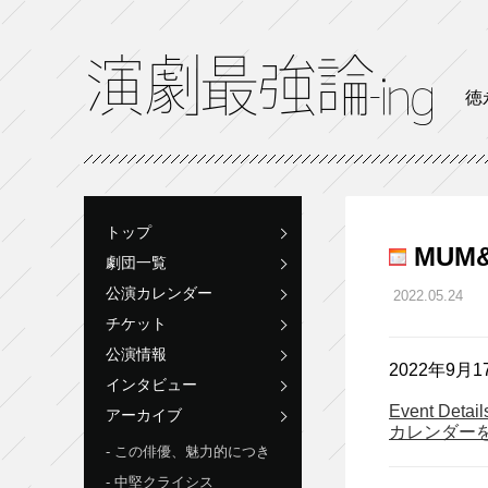
徳
トップ
MUM&
劇団一覧
公演カレンダー
2022.05.24
チケット
公演情報
2022年9月1
インタビュー
Event Detai
アーカイブ
カレンダー
この俳優、魅力的につき
中堅クライシス