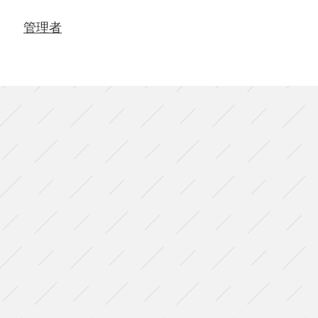
year
vol.2『cocoon』
管理者
（北
海
道・
伊
達
公
演）