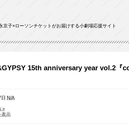
永京子×ローソンチケットがお届けする小劇場応援サイト
GYPSY 15th anniversary year v
7日
N/A
about
ls
»
MUM&GYPSY
を表示
15th
anniversary