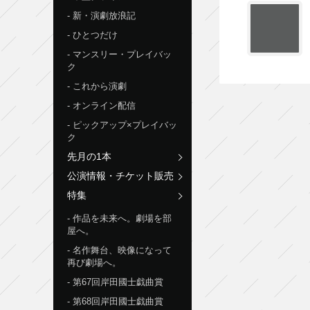
新・演劇放浪記
ひとつだけ
マンスリー・プレイバッ
ク
これから演劇
オンライン配信
ピックアップ×プレイバッ
ク
先月の1本
公演情報・チケット販売
特集
作品を未来へ。劇場を部
屋へ。
名作舞台、映像になって
再び劇場へ。
第67回岸田國士戯曲賞
第68回岸田國士戯曲賞