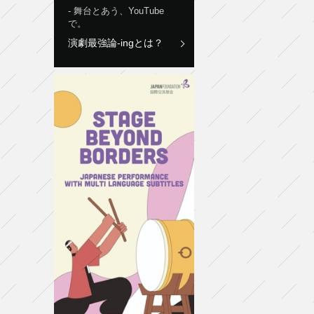
舞台とあう、YouTube
で。
演劇最強論-ingとは？