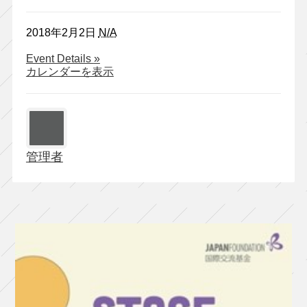
2018年2月2日
N/A
about
Event Details
»
sons
カレンダーを表示
wo:
最
後
の
公
演
管理者
『流
刑
地
エ
ウ
ロ
パ』