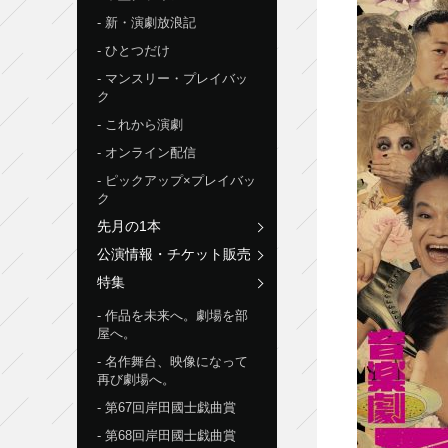
新・演劇放浪記
ひとつだけ
マンスリー・プレイバッ
ク
これから演劇
オンライン配信
ピックアップ×プレイバッ
ク
先月の1本
公演情報・チケット販売
特集
作品を未来へ。劇場を部
屋へ。
名作舞台、映像になって
再び劇場へ。
第67回岸田國士戯曲賞
第68回岸田國士戯曲賞