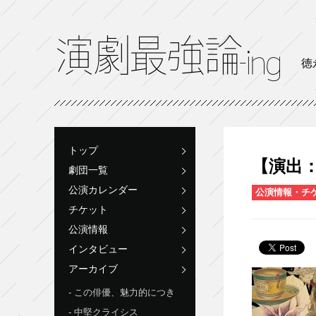
徳
トップ
【演出
劇団一覧
公演カレンダー
公演情報・チ
チケット
公演情報
インタビュー
アーカイブ
この俳優、魅力的につき
中堅クライシス