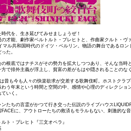
た時代を、生き延びてみせましょうぜ！
鋭の才能、劇作家ベルトルト・ブレヒトと、作曲家クルト・ヴ
ヴァイマル共和国時代のドイツ・ベルリン。物語の舞台であるロ
だった。
会の根底ではナチスがその勢力を拡大しつつあり、そんな当時
一方で排外主義が浮上し、貧富の差がもはや隠されることのな
場”は昔も今も人々の快楽欲求が交差する歌舞伎町。ホストクラ
賑わう年末という時間と空間の中、感情や心理のディレクショ
れていく。
ンたちの言霊がかつて行き交った伝説のライブハウスLIQUI
宿FACEに、アウトローたちの救済もモラルもない、刺激的な
トルト・ブレヒト『三文オペラ』
基