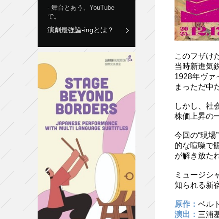
舞台とあう、YouTube
で。
演劇最強論-ingとは？
このフザけ
当時新進気
1928年
まっただ中
しかし、社
株価上昇の
今回の“現
的な喧噪で
が解き放た
ミュージシャ
知られる新
原作：
ベル
演出：
三浦