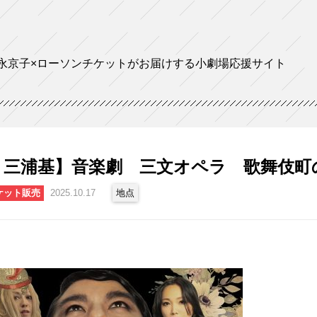
永京子×ローソンチケットがお届けする小劇場応援サイト
：三浦基】音楽劇 三文オペラ 歌舞伎町
ケット販売
2025.10.17
地点