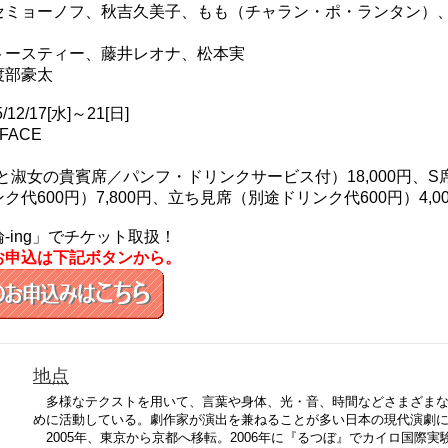
セミョーノフ、秋吉久美子、もも（チャラン・ポ・ランタン）
トースティー、藤井レオナ、松本実
渡部豪太
5/12/17[水]～21[日]
FACE
と淑女の貴賓席／パンフ・ドリンクサービス付）18,000円、S席（
ク代600円）7,800円、立ち見席（別途ドリンク代600円）4,0
-ing」でチケット取扱！
お申込は下記ボタンから。
地点
多様なテクストを用いて、言葉や身体、光・音、時間などさまざまな
めに活動している。劇作家が演出を兼ねることが多い日本の現代演劇
2005年、東京から京都へ移転。2006年に『るつぼ』でカイロ国際実