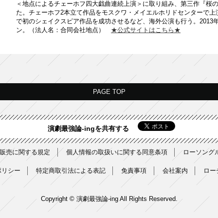
＜地点によるチェーホフ四大戯曲連続上演＞に取り組み、第三作『桜
た。チェーホフ2本立て作品をモスクワ・メイエルホリドセンターで上演
で初のシェイクスピア作品を成功させるなど、海外公演も行う。201
ン。（法人名：合同会社地点）
★公式サイトはこちら★
PAGE TOP
演劇最強論-ingを共有する
販売に関する規定
個人情報の取扱いに関する同意条項
ローソング
ポリシー
特定商取引法による表記
免責事項
会社案内
ロー
Copyright © 演劇最強論-ing All Rights Reserved.