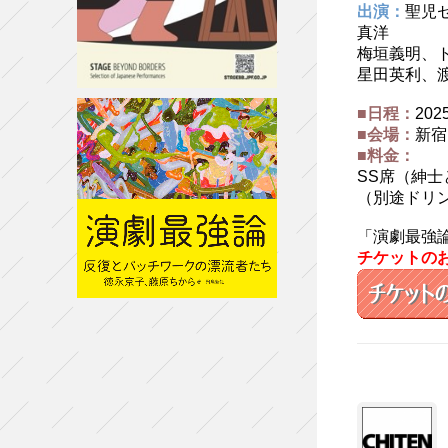
出演：
聖児
真洋
梅垣義明、
星田英利、
■日程：
202
■会場：
新宿
■料金：
SS席（紳士
（別途ドリン
「演劇最強論
チケットの