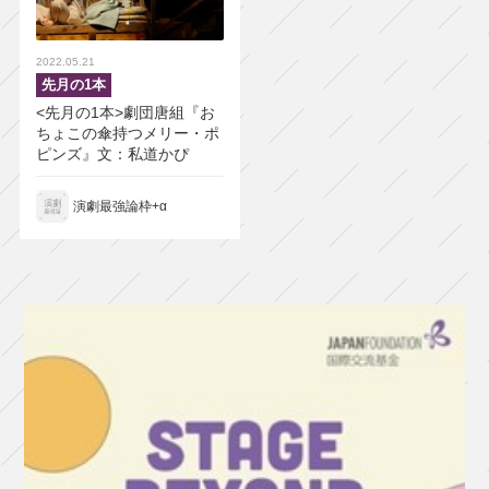
2022.05.21
先月の1本
<先月の1本>劇団唐組『お
ちょこの傘持つメリー・ポ
ピンズ』文：私道かぴ
演劇最強論枠+α