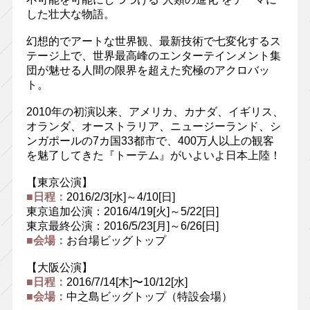
した壮大な物語。
幻想的でアートな世界観、最新技術で七変化するス
テージ上で、世界最高峰のエンターテインメント集
団が魅せる人間の限界を超えた究極のアクロバッ
ト。
2010年の初演以来、アメリカ、カナダ、イギリス、
オランダ、オーストラリア、ニュージーランド、シ
ンガポールの7カ国33都市で、400万人以上の観客
を魅了してきた『トーテム』がいよいよ日本上陸！
【東京公演】
■日程：
2016/2/3[水]～4/10[日]
東京追加公演：2016/4/19[火]～5/22[日]
東京最終公演：2016/5/23[月]～6/26[日]
■会場：
お台場ビッグトップ
【大阪公演】
■日程：
2016/7/14[木]〜10/12[水]
■会場：
中之島ビッグトップ（特設会場）