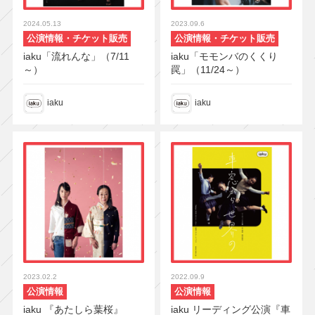
2024.05.13
2023.09.6
公演情報・チケット販売
公演情報・チケット販売
iaku「流れんな」（7/11
iaku「モモンバのくくり
～）
罠」（11/24～）
iaku
iaku
2023.02.2
2022.09.9
公演情報
公演情報
iaku 『あたしら葉桜』
iaku リーディング公演『車