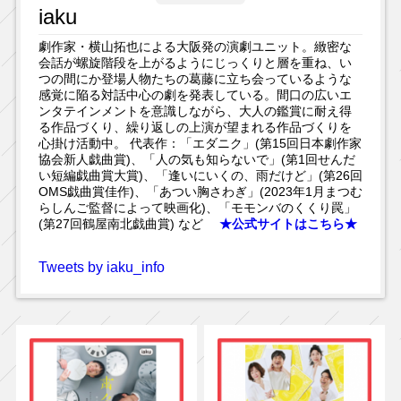
iaku
劇作家・横山拓也による大阪発の演劇ユニット。緻密な
会話が螺旋階段を上がるようにじっくりと層を重ね、い
つの間にか登場人物たちの葛藤に立ち会っているような
感覚に陥る対話中心の劇を発表している。間口の広いエ
ンタテインメントを意識しながら、大人の鑑賞に耐え得
る作品づくり、繰り返しの上演が望まれる作品づくりを
心掛け活動中。 代表作：「エダニク」(第15回日本劇作家
協会新人戯曲賞)、「人の気も知らないで」(第1回せんだ
い短編戯曲賞大賞)、「逢いにいくの、雨だけど」(第26回
OMS戯曲賞佳作)、「あつい胸さわぎ」(2023年1月まつむ
らしんご監督によって映画化)、「モモンバのくくり罠」
(第27回鶴屋南北戯曲賞) など
★公式サイトはこちら★
Tweets by iaku_info