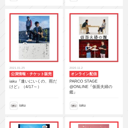
2021.01.25
2020.11.2
公演情報・チケット販売
オンライン配信
iaku『逢いにいくの、雨だ
PARCO STAGE
けど』（4/17～）
@ONLINE『仮面夫婦の
鑑』
iaku
iaku