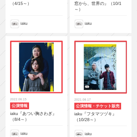
（4/15～）
窓から、世界の』（10/1
～）
iaku
iaku
2022.06.15
2021.08.17
公演情報
公演情報・チケット販売
iaku『あつい胸さわぎ』
iaku『フタマツヅキ』
（8/4～）
（10/28～）
iaku
iaku