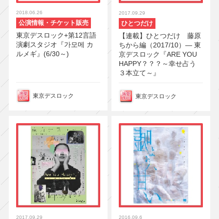
2018.06.26
2017.09.29
公演情報・チケット販売
ひとつだけ
東京デスロック+第12言語
【連載】ひとつだけ 藤原
演劇スタジオ『가모메 カ
ちから編（2017/10）― 東
ルメギ』(6/30～)
京デスロック『ARE YOU
HAPPY？？？～幸せ占う
３本立て～』
東京デスロック
東京デスロック
2017.09.29
2016.09.6