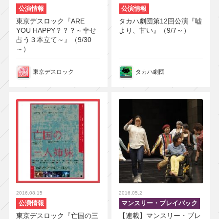
公演情報
公演情報
東京デスロック『ARE
タカハ劇団第12回公演『嘘
YOU HAPPY？？？～幸せ
より、甘い』（9/7～）
占う３本立て～』（9/30
～）
東京デスロック
タカハ劇団
2016.08.15
2016.05.2
公演情報
マンスリー・プレイバック
東京デスロック『亡国の三
【連載】マンスリー・プレ