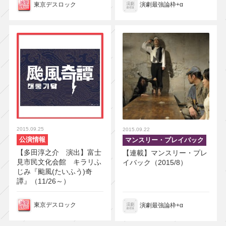
東京デスロック
演劇最強論枠+α
2015.09.25
2015.09.22
公演情報
マンスリー・プレイバック
【多田淳之介 演出】富士
【連載】マンスリー・プレ
見市民文化会館 キラリふ
イバック（2015/8）
じみ『颱風(たいふう)奇
譚』（11/26～）
東京デスロック
演劇最強論枠+α