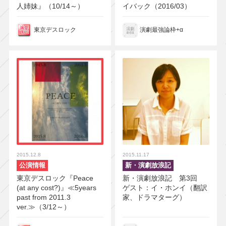
人姉妹』（10/14～）
イバック（2016/03）
東京デスロック
演劇最強論枠+α
2015.12.8
2015.11.17
公演情報
新・演劇放浪記
東京デスロック『Peace
新・演劇放浪記 第3回
(at any cost?)』≪5years
ゲスト：イ・ホンイ（翻訳
past from 2011.3
家、ドラマターグ）
ver.≫（3/12～）