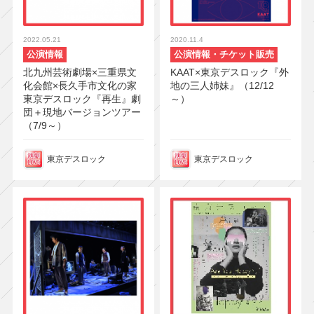
2022.05.21
2020.11.4
公演情報
公演情報・チケット販売
北九州芸術劇場×三重県文
KAAT×東京デスロック『外
化会館×長久手市文化の家
地の三人姉妹』（12/12
東京デスロック『再⽣』劇
～）
団＋現地バージョンツアー
（7/9～）
東京デスロック
東京デスロック