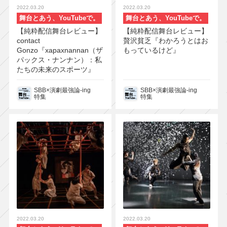
2022.03.20
2022.03.20
舞台とあう、YouTubeで。
舞台とあう、YouTubeで。
【純粋配信舞台レビュー】
【純粋配信舞台レビュー】
contact
贅沢貧乏『わかろうとはお
Gonzo『xapaxnannan（ザ
もっているけど』
パックス・ナンナン）：私
たちの未来のスポーツ』
SBB×演劇最強論-ing
SBB×演劇最強論-ing
特集
特集
2022.03.20
2022.03.20