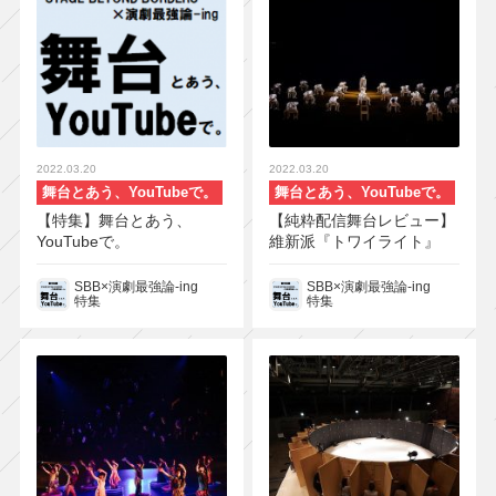
2022.03.20
2022.03.20
舞台とあう、YouTubeで。
舞台とあう、YouTubeで。
【特集】舞台とあう、
【純粋配信舞台レビュー】
YouTubeで。
維新派『トワイライト』
SBB×演劇最強論-ing
SBB×演劇最強論-ing
特集
特集