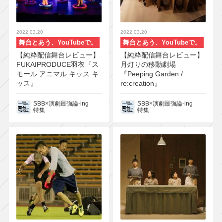
2022.03.20
2022.03.20
舞台とあう、YouTubeで。
舞台とあう、YouTubeで。
【純粋配信舞台レビュー】
【純粋配信舞台レビュー】
FUKAIPRODUCE羽衣『ス
月灯りの移動劇場
モール アニマル キッス キ
『Peeping Garden /
ッス』
re:creation』
SBB×演劇最強論-ing
SBB×演劇最強論-ing
特集
特集