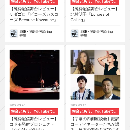
舞台とあう、YouTubeで。
舞台とあう、YouTubeで。
【純粋配信舞台レビュー】
【純粋配信舞台レビュー】
ケダゴロ『ビコーズカズコ
北村明子『Echoes of
ーズ Because Kazcause』
Calling』
SBB×演劇最強論-ing
SBB×演劇最強論-ing
特集
特集
2022.03.20
2022.03.17
舞台とあう、YouTubeで。
舞台とあう、YouTubeで。
【純粋配信舞台レビュー】
【字幕の内側座談会】翻訳
コドモ発射プロジェクト
コーディネーターたちが語
『なむはむだはむ』
る、日本の舞台を文字にす