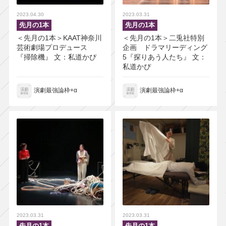
2023.04.30
2023.03.31
先月の1本
先月の1本
＜先月の1本＞KAAT神奈川
＜先月の1本＞二兎社特別
芸術劇場プロデュース
企画 ドラマリーディング
『掃除機』 文：私道かぴ
5『探りあう人たち』 文：
私道かぴ
演劇最強論枠+α
演劇最強論枠+α
2023.03.31
2023.03.31
先月の1本
先月の1本