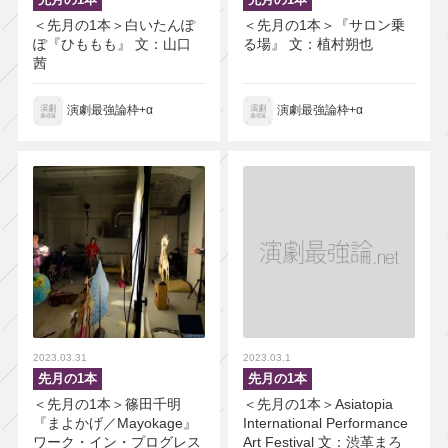
＜先月の1本＞白いたんぽ
＜先月の1本＞『サロン乗
ぽ『ひももも』 文：山口
る場』 文：植村朔也
茜
演劇最強論枠+α
演劇最強論枠+α
2023.03.31
2023.03.1
先月の1本
先月の1本
＜先月の1本＞篠田千明
＜先月の1本＞Asiatopia
『まよかげ／Mayokage』
International Performance
ワーク・イン・プログレス
Art Festival 文：渋革まろ