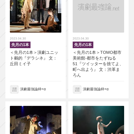
2023.04.30
2023.04.30
先月の1本
先月の1本
＜先月の1本＞演劇ユニッ
＜先月の1本＞TOMO都市
ト鵺的『デラシネ』 文：
美術館-都市をたずねる
丘田ミイ子
51『ツイッターを捨てよ、
町へ出よう』 文：渋革ま
ろん
演劇最強論枠+α
演劇最強論枠+α