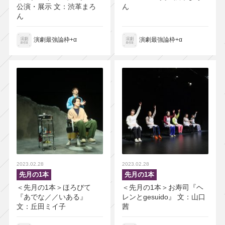
公演・展示 文：渋革まろ
ん
ん
演劇最強論枠+α
演劇最強論枠+α
2023.02.28
2023.02.28
先月の1本
先月の1本
＜先月の1本＞ほろびて
＜先月の1本＞お寿司『ヘ
『あでな／／いある』
レンとgesuido』 文：山口
文：丘田ミイ子
茜