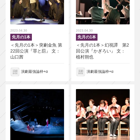
2023.04.30
2023.04.30
先月の1本
先月の1本
＜先月の1本＞突劇金魚 第
＜先月の1本＞幻視譚 第2
22回公演『罪と罰』 文：
回公演『かぎろい』 文：
山口茜
植村朔也
演劇最強論枠+α
演劇最強論枠+α